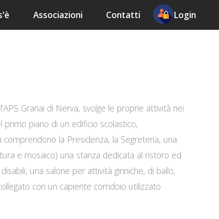
s'è
Associazioni
Contatti
Login
'APS Granai di Nerva, svolge le proprie attività nei
l primo piano di un edificio scolastico,
ali comprendono la Presidenza, la Segreteria, una
ittura e mosaico) una stanza dedicata al ristoro ed
disabili, una salone per attività ginniche, di ballo,
collegato con un capiente corridoio utilizzato