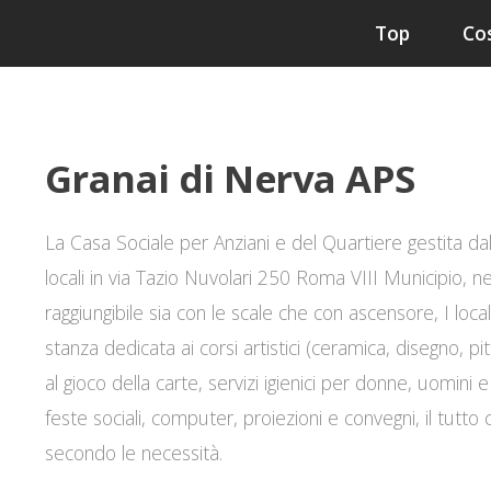
Top
Co
Granai di Nerva APS
La Casa Sociale per Anziani e del Quartiere gestita dall
locali in via Tazio Nuvolari 250 Roma VIII Municipio, ne
raggiungibile sia con le scale che con ascensore, I loc
stanza dedicata ai corsi artistici (ceramica, disegno, p
al gioco della carte, servizi igienici per donne, uomini e 
feste sociali, computer, proiezioni e convegni, il tutto 
secondo le necessità.